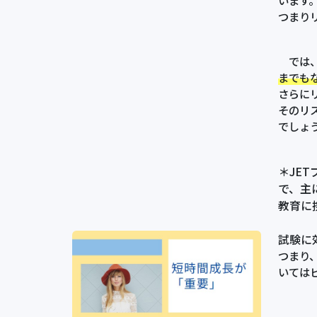
います
つまり
では、
までも
さらに
そのリ
でしょ
＊JE
で、主
教育に
試験に
つまり
いては