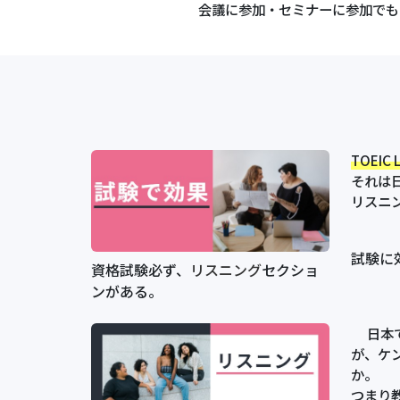
会議に参加・セミナーに参加でも
TOEIC
それは
リスニ
試験に
資格試験必ず、
リスニング
セクショ
ンがある。
日本で
が、ケ
か。
つまり