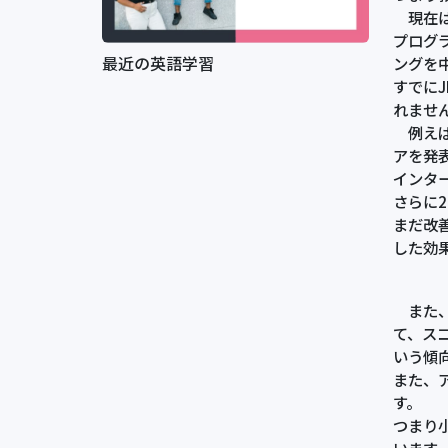
現在は
プログラ
最近の英語学習
ングを
すでに
れませ
例えば
アを発
インター
さらに
まだ改
した効
また、
て、ス
いう傾
また、
す。
つまり