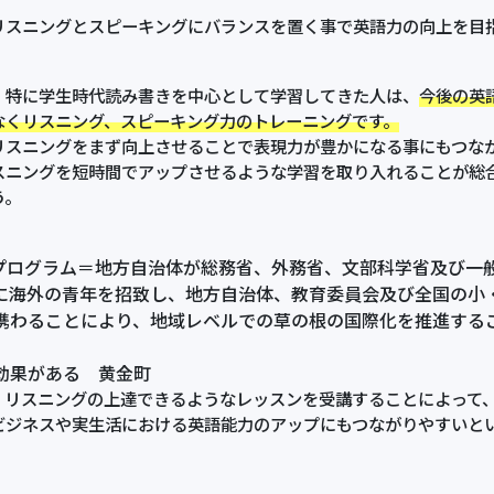
。
リスニングとスピーキングにバランスを置く事で英語力の向上を目
特に学生時代読み書きを中心として学習してきた人は、
今後の英
なくリスニング、スピーキング力のトレーニングです。
リスニングをまず向上させることで表現力が豊かになる事にもつな
スニングを短時間でアップさせるような学習を取り入れることが総
う。
Tプログラム＝地方自治体が総務省、外務省、文部科学省及び一般財
に海外の青年を招致し、地方自治体、教育委員会及び全国の小
携わることにより、地域レベルでの草の根の国際化を推進する
効果がある 黄金町
、リスニングの上達できるようなレッスンを受講することによって
ビジネスや実生活における英語能力のアップにもつながりやすいと