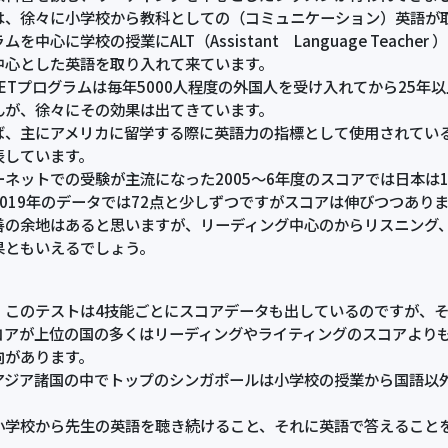
、徐々に小学校から教科としての（コミュニケーション）英語が取
ムを中心に学校の授業にALT（Assistant Language Tea
中心とした英語を取り入れて来ています。
JETプログラムは毎年5000人程度の外国人を受け入れてから25
んが、徐々にその効果は出てきています。
、主にアメリカに留学する際に英語力の指標として使用されているテ
表しています。
ネットでの受験が主流になった2005～6年度のスコアでは日本は12
2019年のデータでは72点と少しずつですがスコアは伸びつつあり
善の余地はあると思いますが、リーディング中心のからリスニング
果ともいえるでしょう。
このテストは4技能ごとにスコアデータも出しているのですが、そ
コアが上位の国の多くはリーディングやライティングのスコアより
向があります。
アジア諸国の中でトップのシンガポールは小学校の授業から国語以
小学校から先生の英語を聴き続けること、それに英語で答えること