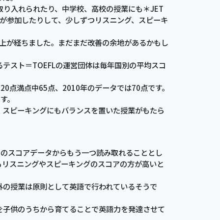
り入れられたり、中学校、高校の授業にも＊JET
cher ）が参加したりして、少しずつリスニング、スピーキ
年以上が経ちました。まだまだ改善の余地があるかもし
スト＝TOEFLの運営団体は毎年国別の平均スコ
0点満点中65点、2010年のデータでは70点です。
ます。
、スピーキングにもバランスを置いた授業がもたら
のスコアデータからもう一つ読み取れることとし
もリスニングやスピーキングのスコアの方が高いと
外の授業は原則として英語で行われているそうで
を子供のうちから育てることで英語力を発達させて