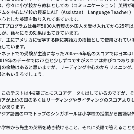
、徐々に小学校から教科としての（コミュニケーション）英語が取
ムを中心に学校の授業にALT（Assistant Language Tea
中心とした英語を取り入れて来ています。
JETプログラムは毎年5000人程度の外国人を受け入れてから25
んが、徐々にその効果は出てきています。
、主にアメリカに留学する際に英語力の指標として使用されているテ
表しています。
ネットでの受験が主流になった2005～6年度のスコアでは日本は12
2019年のデータでは72点と少しずつですがスコアは伸びつつあり
善の余地はあると思いますが、リーディング中心のからリスニング
果ともいえるでしょう。
このテストは4技能ごとにスコアデータも出しているのですが、そ
コアが上位の国の多くはリーディングやライティングのスコアより
向があります。
アジア諸国の中でトップのシンガポールは小学校の授業から国語以
小学校から先生の英語を聴き続けること、それに英語で答えること