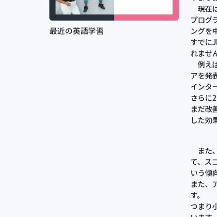
現在は
プログラ
最近の英語学習
ングを
すでに
れませ
例えば
アを発
インター
さらに
まだ改
した効
また、
て、ス
いう傾
また、
す。
つまり