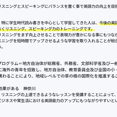
。
リスニングとスピーキングにバランスを置く事で英語力の向上を目
特に学生時代読み書きを中心として学習してきた人は、
今後の英
なくリスニング、スピーキング力のトレーニングです。
リスニングをまず向上させることで表現力が豊かになる事にもつな
スニングを短時間でアップさせるような学習を取り入れることが総
う。
Tプログラム＝地方自治体が総務省、外務省、文部科学省及び一般財
に海外の青年を招致し、地方自治体、教育委員会及び全国の小
携わることにより、地域レベルでの草の根の国際化を推進する
効果がある 神奈川
、リスニングの上達できるようなレッスンを受講することによって
ビジネスや実生活における英語能力のアップにもつながりやすいと