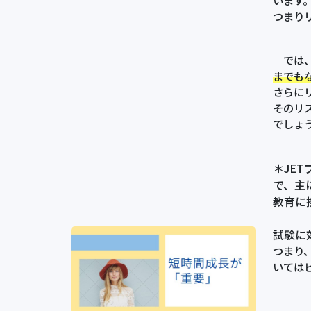
います
つまり
では、
までも
さらに
そのリ
でしょ
＊JE
で、主
教育に
試験に
つまり
いては