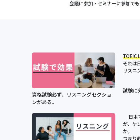
会議に参加・セミナーに参加でも
TOEIC
それは
リスニ
試験に
資格試験必ず、
リスニング
セクショ
ンがある。
日本で
が、ケ
か。
つまり