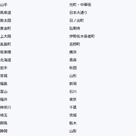
山手
元町・中華街
馬車道
日本大通り
南太田
日ノ出町
黄金町
弘明寺
上大岡
伊勢佐木長者町
高島町
吉野町
坂東橋
横浜
北海道
青森
岩手
秋田
宮城
山形
福島
新潟
富山
石川
福井
東京
神奈川
千葉
埼玉
茨城
群馬
栃木
静岡
山梨