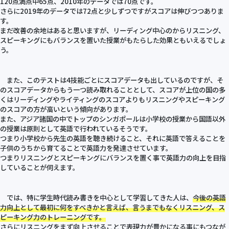
120点満点中65点、2010年のデータでは70点です。
さらに2019年のデータでは72点と少しずつですがスコアは伸びつつありま
す。
まだ改善の余地はあると思いますが、リーディング中心のからリスニング、
スピーキングにもバランスを置いた授業がもたらした効果ともいえるでしょ
う。
また、このテストは4技能ごとにスコアデータも出しているのですが、そ
のスコアデータからもう一つ読み取れることとして、スコアが上位の国の多
くはリーディングやライティングのスコアよりもリスニングやスピーキング
のスコアの方が高いという傾向があります。
また、アジア諸国の中でトップのシンガポールは小学校の授業から国語以外
の授業は原則として英語で行われているそうです。
つまり小学校から先生の英語を聴き続けること、それに英語で答えることを
子供のうちから育てることで英語力を発達させています。
つまりリスニングとスピーキングにバランスを置く事で英語力の向上を目指
していることが伺えます。
では、特に学生時代読み書きを中心として学習してきた人は、
今後の英語
力向上として最初に何をすべきかと言えば、言うまでもなくリスニング、ス
ピーキング力のトレーニングです。
さらにリスニングをまず向上させることで表現力が豊かになる事にもつなが