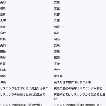
長野
愛知
岐阜
三重
滋賀
京都
大阪
兵庫
奈良
和歌山
鳥取
島根
広島
岡山
山口
愛媛
徳島
高知
香川
福岡
佐賀
長崎
熊本
大分
宮崎
鹿児島
沖縄
英語も話す前に聞く事が大事
リスニングを学ぶために先生は必要？
英語の勉強の順序はリスニングが最初
リスニングの勉強は試験に効果あり
英語初心者はリスニングから始めると良
い
リスニングは短時間で効果が出る
リスニングの優位性は利用頻度の高さ