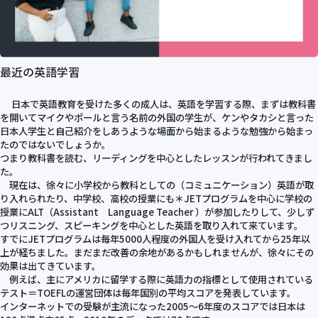
最近の英語学習
日本で英語教育を受けた多くの成人は、英語を学習する際、まずは教科書
を開いてマイクやポールと言う名前の外国の学生が、ケンやタカシと言った
日本人学生と自己紹介をしあうような場面から始まるような勉強から始まっ
たのではないでしょうか。
つまり教科書を読む、リーディングを中心としたレッスンが行われてきまし
た。
現在は、徐々に小学校から教科としての（コミュニケーション）英語が取
り入れられたり、中学校、高校の授業にも＊JETプログラムを中心に学校の
授業にALT（Assistant Language Teacher ）が参加したりして、少しず
つリスニング、スピーキングを中心とした英語を取り入れて来ています。
すでにJETプログラムは毎年5000人程度の外国人を受け入れてから25年以
上が経ちました。まだまだ改善の余地があるかもしれませんが、徐々にその
効果は出てきています。
例えば、主にアメリカに留学する際に英語力の指標として使用されている
テスト＝TOEFLの運営団体は毎年国別の平均スコアを発表しています。
インターネットでの受験が主流になった2005～6年度のスコアでは日本は