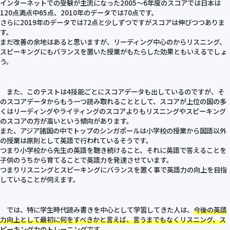
インターネットでの受験が主流になった2005～6年度のスコアでは日本は
120点満点中65点、2010年のデータでは70点です。
さらに2019年のデータでは72点と少しずつですがスコアは伸びつつありま
す。
まだ改善の余地はあると思いますが、リーディング中心のからリスニング、
スピーキングにもバランスを置いた授業がもたらした効果ともいえるでしょ
う。
また、このテストは4技能ごとにスコアデータも出しているのですが、そ
のスコアデータからもう一つ読み取れることとして、スコアが上位の国の多
くはリーディングやライティングのスコアよりもリスニングやスピーキング
のスコアの方が高いという傾向があります。
また、アジア諸国の中でトップのシンガポールは小学校の授業から国語以外
の授業は原則として英語で行われているそうです。
つまり小学校から先生の英語を聴き続けること、それに英語で答えることを
子供のうちから育てることで英語力を発達させています。
つまりリスニングとスピーキングにバランスを置く事で英語力の向上を目指
していることが伺えます。
では、特に学生時代読み書きを中心として学習してきた人は、
今後の英語
力向上として最初に何をすべきかと言えば、言うまでもなくリスニング、ス
ピーキング力のトレーニングです。