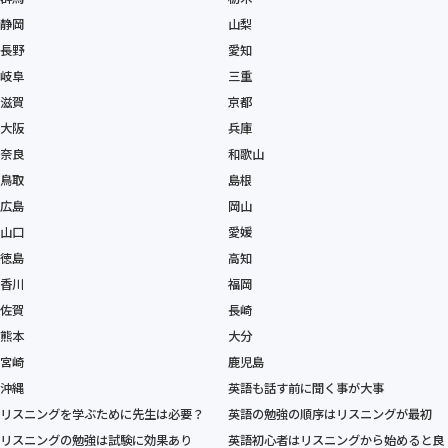
静岡
山梨
長野
愛知
岐阜
三重
滋賀
京都
大阪
兵庫
奈良
和歌山
鳥取
島根
広島
岡山
山口
愛媛
徳島
高知
香川
福岡
佐賀
長崎
熊本
大分
宮崎
鹿児島
沖縄
英語も話す前に聞く事が大事
リスニングを学ぶために先生は必要？
英語の勉強の順序はリスニングが最初
リスニングの勉強は試験に効果あり
英語初心者はリスニングから始めると良