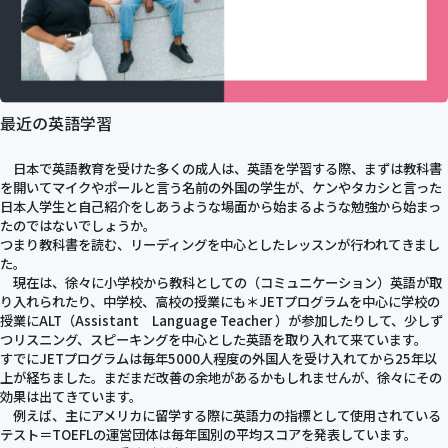
最近の英語学習
日本で英語教育を受けた多くの成人は、英語を学習する際、まずは教科書
を開いてマイクやポールと言う名前の外国の学生が、ケンやタカシと言った
日本人学生と自己紹介をしあうような場面から始まるような勉強から始まっ
たのではないでしょうか。
つまり教科書を読む、リーディングを中心としたレッスンが行われてきまし
た。
現在は、徐々に小学校から教科としての（コミュニケーション）英語が取
り入れられたり、中学校、高校の授業にも＊JETプログラムを中心に学校の
授業にALT（Assistant Language Teacher ）が参加したりして、少しず
つリスニング、スピーキングを中心とした英語を取り入れて来ています。
すでにJETプログラムは毎年5000人程度の外国人を受け入れてから25年以
上が経ちました。まだまだ改善の余地があるかもしれませんが、徐々にその
効果は出てきています。
例えば、主にアメリカに留学する際に英語力の指標として使用されている
テスト＝TOEFLの運営団体は毎年国別の平均スコアを発表しています。