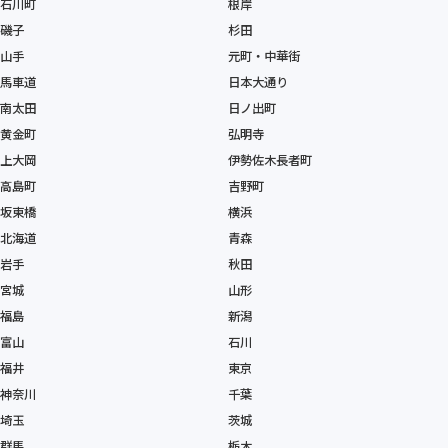
石川町
根岸
磯子
杉田
山手
元町・中華街
馬車道
日本大通り
南太田
日ノ出町
黄金町
弘明寺
上大岡
伊勢佐木長者町
高島町
吉野町
坂東橋
横浜
北海道
青森
岩手
秋田
宮城
山形
福島
新潟
富山
石川
福井
東京
神奈川
千葉
埼玉
茨城
群馬
栃木