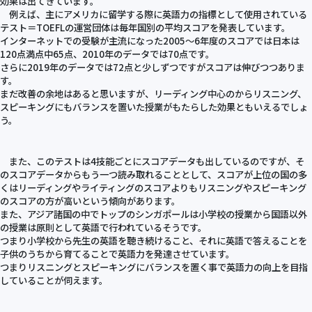
効果は出てきています。
例えば、主にアメリカに留学する際に英語力の指標として使用されている
テスト＝TOEFLの運営団体は毎年国別の平均スコアを発表しています。
インターネットでの受験が主流になった2005～6年度のスコアでは日本は
120点満点中65点、2010年のデータでは70点です。
さらに2019年のデータでは72点と少しずつですがスコアは伸びつつありま
す。
まだ改善の余地はあると思いますが、リーディング中心のからリスニング、
スピーキングにもバランスを置いた授業がもたらした効果ともいえるでしょ
う。
また、このテストは4技能ごとにスコアデータも出しているのですが、そ
のスコアデータからもう一つ読み取れることとして、スコアが上位の国の多
くはリーディングやライティングのスコアよりもリスニングやスピーキング
のスコアの方が高いという傾向があります。
また、アジア諸国の中でトップのシンガポールは小学校の授業から国語以外
の授業は原則として英語で行われているそうです。
つまり小学校から先生の英語を聴き続けること、それに英語で答えることを
子供のうちから育てることで英語力を発達させています。
つまりリスニングとスピーキングにバランスを置く事で英語力の向上を目指
していることが伺えます。