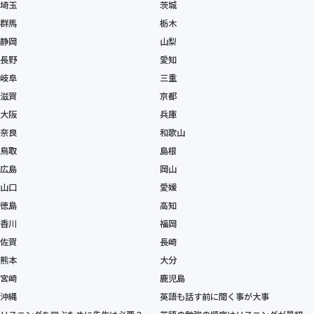
埼玉
茨城
群馬
栃木
静岡
山梨
長野
愛知
岐阜
三重
滋賀
京都
大阪
兵庫
奈良
和歌山
鳥取
島根
広島
岡山
山口
愛媛
徳島
高知
香川
福岡
佐賀
長崎
熊本
大分
宮崎
鹿児島
沖縄
英語も話す前に聞く事が大事