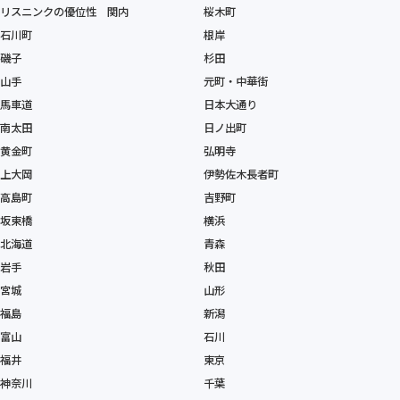
リスニンクの優位性 関内
桜木町
石川町
根岸
磯子
杉田
山手
元町・中華街
馬車道
日本大通り
南太田
日ノ出町
黄金町
弘明寺
上大岡
伊勢佐木長者町
高島町
吉野町
坂東橋
横浜
北海道
青森
岩手
秋田
宮城
山形
福島
新潟
富山
石川
福井
東京
神奈川
千葉