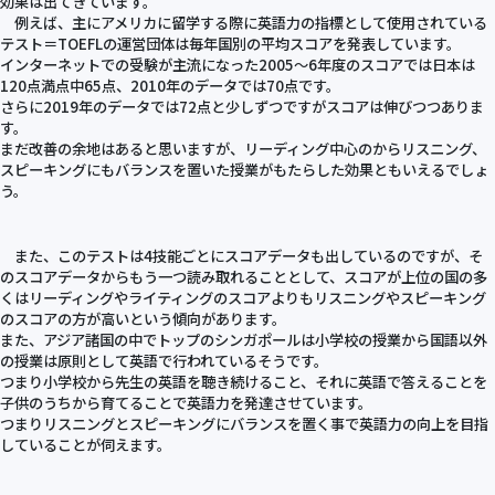
効果は出てきています。
例えば、主にアメリカに留学する際に英語力の指標として使用されている
テスト＝TOEFLの運営団体は毎年国別の平均スコアを発表しています。
インターネットでの受験が主流になった2005～6年度のスコアでは日本は
120点満点中65点、2010年のデータでは70点です。
さらに2019年のデータでは72点と少しずつですがスコアは伸びつつありま
す。
まだ改善の余地はあると思いますが、リーディング中心のからリスニング、
スピーキングにもバランスを置いた授業がもたらした効果ともいえるでしょ
う。
また、このテストは4技能ごとにスコアデータも出しているのですが、そ
のスコアデータからもう一つ読み取れることとして、スコアが上位の国の多
くはリーディングやライティングのスコアよりもリスニングやスピーキング
のスコアの方が高いという傾向があります。
また、アジア諸国の中でトップのシンガポールは小学校の授業から国語以外
の授業は原則として英語で行われているそうです。
つまり小学校から先生の英語を聴き続けること、それに英語で答えることを
子供のうちから育てることで英語力を発達させています。
つまりリスニングとスピーキングにバランスを置く事で英語力の向上を目指
していることが伺えます。