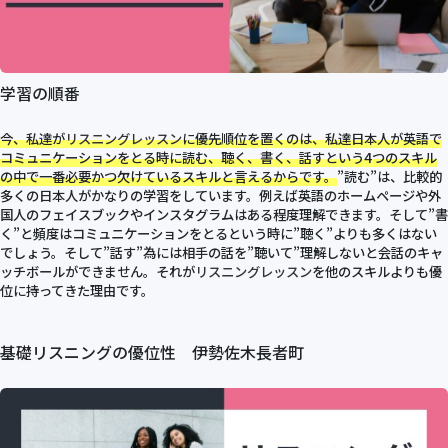
学習の順番
今、私達が
リスニングレッスン
に優先順位を置くのは、私達日本人が英語で
コミュニケーションをとる時に読む、聴く、書く、話すという4つのスキル
の中で一番必要かつ欠けているスキルと言えるからです。
”読む”は、比較的
多くの日本人がかなりの学習をしています。例えば英語のホームページや外
国人のフェイスブックやインスタグラムはある程度理解できます。そして”書
く”と頻度はコミュニケーションをとるという時に”聴く”よりも多くはない
でしょう。そして”話す”為には相手の話を”聴いて”理解しないと会話のキャ
ッチボールができません。それが
リスニングレッスン
を他のスキルよりも優
位に持ってきた理由です。
基礎リスニングの優位性 伊勢佐木長者町