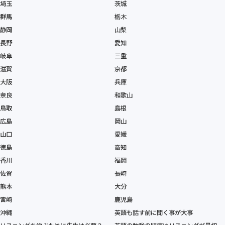
埼玉
茨城
群馬
栃木
静岡
山梨
長野
愛知
岐阜
三重
滋賀
京都
大阪
兵庫
奈良
和歌山
鳥取
島根
広島
岡山
山口
愛媛
徳島
高知
香川
福岡
佐賀
長崎
熊本
大分
宮崎
鹿児島
沖縄
英語も話す前に聞く事が大事