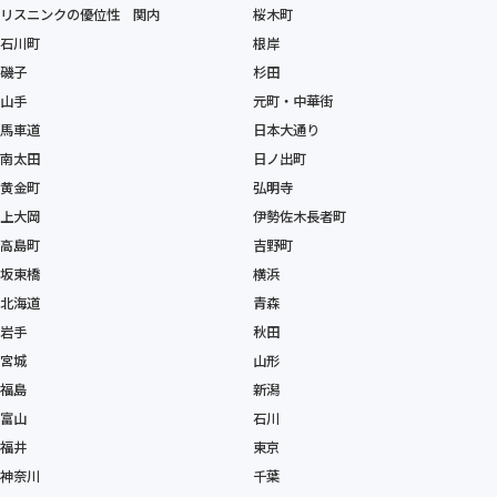
リスニンクの優位性 関内
桜木町
石川町
根岸
磯子
杉田
山手
元町・中華街
馬車道
日本大通り
南太田
日ノ出町
黄金町
弘明寺
上大岡
伊勢佐木長者町
高島町
吉野町
坂東橋
横浜
北海道
青森
岩手
秋田
宮城
山形
福島
新潟
富山
石川
福井
東京
神奈川
千葉