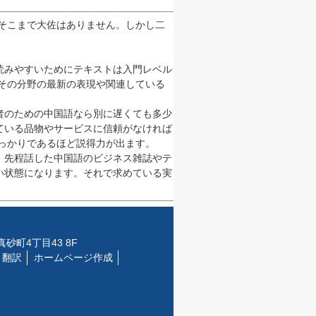
そこまで大佐はありません。しかし二
読みやすいためにテキストは入門レベル
その分野の最新の表現や関連している
者のための中国語なら別に遅くても多少
ている品物やサービスに信頼がなければ
っかりであるほど説得力が出ます。
。先程話した中国語のビジネス雑誌やテ
い状態になります。それで求めている実
市中区真砂町4丁目43 8F
翻訳
ホームページ作成