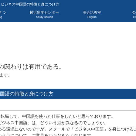
| ビジネス中国語の特徴と身につけ方
さつ
横浜留学センター
英会話教室
公
ng
Study abroad
English
Tr
の関わりは有用である。
ます。
中国語の特徴と身につけ方
方 転職して、中国語を使った仕事をしたいと思っております。
ビジネス中国語」は、どういう点が異なるのでしょうか。
める環境にないのですが、スクールで「ビジネス中国語」を身につける
いう点について、ご意見をいただきたく存じます。