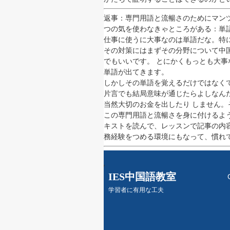
返事：専門用語と流暢さのためにマン
つの気を使わなきゃところがある：単
仕事に使うに大事なのは単語だな。特
その対策にはまずその分野について中
でもいいです。 とにかくもっとも大
単語が出てきます。
しかしその単語を覚えるだけではなく
片言でも結局意味が通じたらよしなん
当然大切のお金を出したり しません
この専門用語と流暢さを身に付けるよ
キストを読んで、レッスンで記事の内
務経験をつめる環境にもなって、慣れ
y
IES中国語教室
学習者に有用な工夫