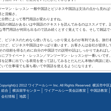
ツーマン・レッスン 一般中国語とビジネス中国語は文法の点から見れば
語と流暢さ。
に分野によって専門用語が変わりますね。
国語の雑誌かあるいは中国語のテキストを読んでみるのはススメです。
事な専門用語が何回も出るので読み続くとすぐ覚えてくる。そして雑誌で
て、ビジネスのためなら使い方もしっかり覚えるのが有利である。旅行
だけど、ビジネス中国語はやっぱり違います。お客さんは会社が提供し
。その信頼を得るために自分の中国語での説明や話はしっかりであればし
うにプライベート・レッスン／マンツーマン・レッスンが一番いいです
容を記事に出ている表現を使って話してみるとだんだん本物の商談に近
ていて仕事場でも落ち着いて中国語を使えるようになります。
Copyright(c) 2012 ワイアールシー Inc. All Rights Reserved. 横浜
総合
横浜留学センター
ワイアールシー英会話教室
中国語教室
会社情報
地図