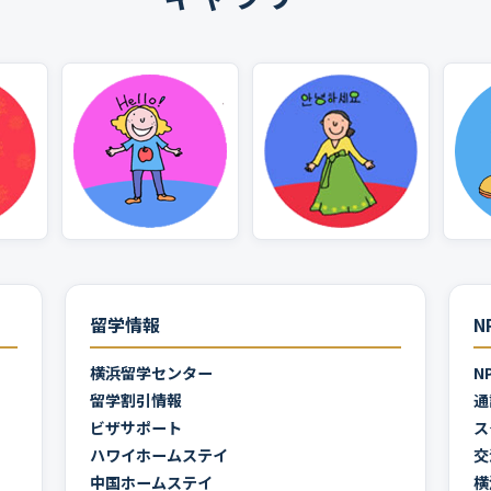
留学情報
N
横浜留学センター
N
留学割引情報
通
ビザサポート
ス
ハワイホームステイ
交
中国ホームステイ
横