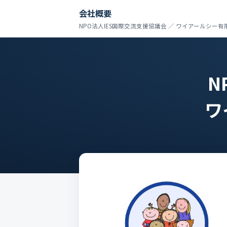
会社概要
NPO法人IES国際交流支援協議会 ／ ワイアールシー有
N
ワ