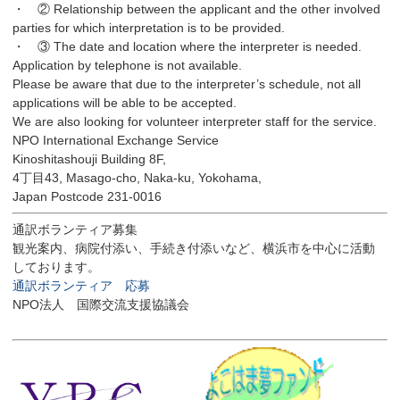
・ ② Relationship between the applicant and the other involved
parties for which interpretation is to be provided.
・ ③ The date and location where the interpreter is needed.
Application by telephone is not available.
Please be aware that due to the interpreter’s schedule, not all
applications will be able to be accepted.
We are also looking for volunteer interpreter staff for the service.
NPO International Exchange Service
Kinoshitashouji Building 8F,
4丁目43, Masago-cho, Naka-ku, Yokohama,
Japan Postcode 231-0016
通訳ボランティア募集
観光案内、病院付添い、手続き付添いなど、横浜市を中心に活動
しております。
通訳ボランティア 応募
NPO法人 国際交流支援協議会