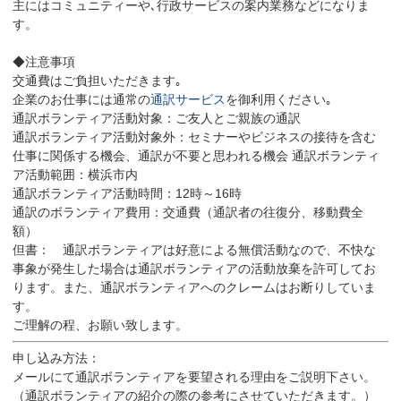
主にはコミュニティーや､行政サービスの案内業務などになりま
す。
◆注意事項
交通費はご負担いただきます｡
企業のお仕事には通常の
通訳サービス
を御利用ください｡
通訳ボランティア活動対象：ご友人とご親族の通訳
通訳ボランティア活動対象外：セミナーやビジネスの接待を含む
仕事に関係する機会、通訳が不要と思われる機会 通訳ボランティ
ア活動範囲：横浜市内
通訳ボランティア活動時間：12時～16時
通訳のボランティア費用：交通費（通訳者の往復分、移動費全
額）
但書： 通訳ボランティアは好意による無償活動なので、不快な
事象が発生した場合は通訳ボランティアの活動放棄を許可してお
ります。また、通訳ボランティアへのクレームはお断りしていま
す。
ご理解の程、お願い致します。
申し込み方法：
メールにて通訳ボランティアを要望される理由をご説明下さい。
（通訳ボランティアの紹介の際の参考にさせていただきます。）