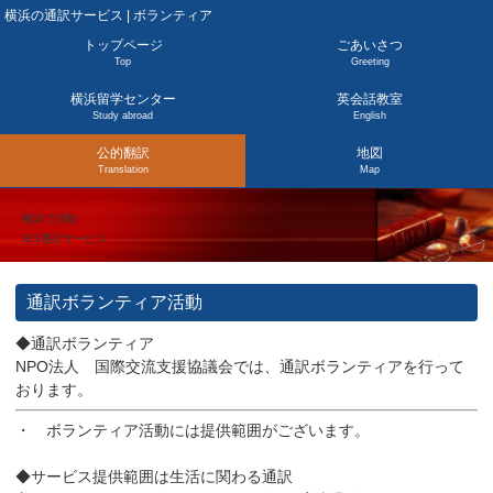
横浜の通訳サービス | ボランティア
トップページ
ごあいさつ
Top
Greeting
横浜留学センター
英会話教室
Study abroad
English
公的翻訳
地図
Translation
Map
横浜で活動
IES通訳サービス
通訳ボランティア活動
◆通訳ボランティア
NPO法人 国際交流支援協議会では、通訳ボランティアを行って
おります。
・ ボランティア活動には提供範囲がございます。
◆サービス提供範囲は生活に関わる通訳