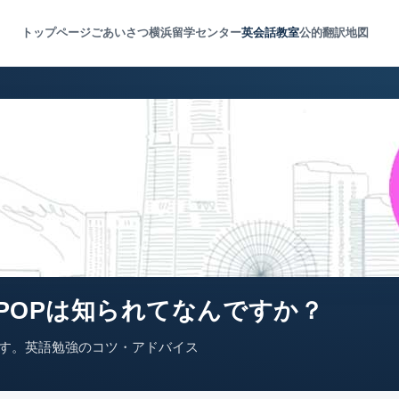
トップページ
ごあいさつ
横浜留学センター
英会話教室
公的翻訳
地図
KPOPは知られてなんですか？
す。英語勉強のコツ・アドバイス