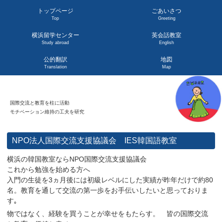
トップページ
ごあいさつ
Top
Greeting
横浜留学センター
英会話教室
Study abroad
English
公的翻訳
地図
Translation
Map
国際交流と教育を柱に活動
モチベーション維持の工夫を研究
NPO法人国際交流支援協議会 IES韓国語教室
横浜の韓国教室ならNPO国際交流支援協議会
これから勉強を始める方へ
入門の生徒を3ヵ月後には初級レベルにした実績が昨年だけで約80
名。教育を通して交流の第一歩をお手伝いしたいと思っておりま
す｡
物ではなく、経験を買うことが幸せをもたらす。 皆の国際交流