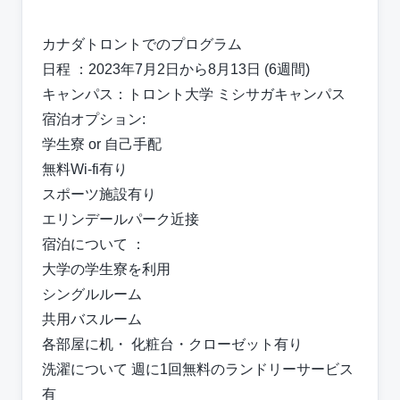
カナダトロントでのプログラム
⽇程 ：2023年7⽉2⽇から8⽉13⽇ (6週間)
キャンパス：トロント⼤学 ミシサガキャンパス
宿泊オプション:
学⽣寮 or ⾃⼰⼿配
無料Wi-fi有り
スポーツ施設有り
エリンデールパーク近接
宿泊について ：
⼤学の学⽣寮を利⽤
シングルルーム
共⽤バスルーム
各部屋に机・ 化粧台・クローゼット有り
洗濯について 週に1回無料のランドリーサービス
有