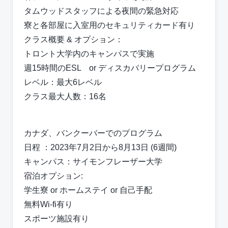
タムウッドスタッフによる夜間の緊急対応
寮と各部屋に⼊室⽤のセキュリティカード有り
クラス概要 & オプション：
トロント大学内のキャンパスで実施
週15時間のESL or ディスカバリープログラム
レベル：最大6レベル
クラス最大人数：16名
カナダ、バンクーバーでのプログラム
⽇程 ：2023年7⽉2⽇から8⽉13⽇ (6週間)
キャンパス：サイモンフレーザー大学
宿泊オプション:
学⽣寮 or ホームステイ or ⾃⼰⼿配
無料Wi-fi有り
スポーツ施設有り