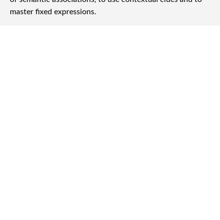
基礎英語の活用
基礎復習 プラス リスニング（活用まで最速＝直感化）
磯子駅をご利用の方からも、仕事の合間に無理なく通える社会人向けの
英語教室を探しているというご相談を多くいただいています。当校は横
浜駅・関内駅からのアクセスもよく、お仕事や家事の合間にも通いやす
いと好評です。振替や受け放題などスケジュールに合わせた通い方がで
きるので、磯子にお住まいの方でも無理なく続けられます。基礎英文法
とリスニングを同時に鍛えられるカリキュラムで、英会話の土台を最短
で身につけられます。まずは体験レッスンで、教室の雰囲気やレッスン
の進め方をお確かめください。
基礎英語の活用⇔英語の土台＝基礎英文法とリスニングを鍛えることで