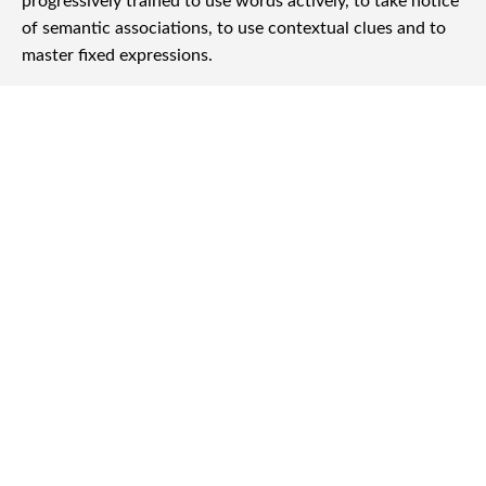
基礎英語の活用
基礎復習 プラス リスニング（活用まで最速＝直感化）
横浜駅をご利用の方からも、社会人になってから基礎から英語を学び直
したいというご相談を多くいただいています。当校は横浜駅・関内駅か
らのアクセスもよく、お仕事や家事の合間にも通いやすいと好評です。
振替や受け放題などスケジュールに合わせた通い方ができるので、横浜
にお住まいの方でも無理なく続けられます。基礎英文法とリスニングを
同時に鍛えられるカリキュラムで、英会話の土台を最短で身につけられ
ます。まずは体験レッスンで、教室の雰囲気やレッスンの進め方をお確
かめください。