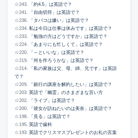
☆243.
「約4.5」は英語で？
☆241.
「自由切符」は英語で？
☆236.
「タバコは嫌い」は英語で？
☆234.
私は今日は仕事は休みです」は英語で？
☆233.
「勉強の方はどうですか」は英語で？
☆224.
「あまりにも忙しくて」は英語で？
☆220.
「～といいな」は英語で？
☆219.
「何を作ろうかな」は英語で？
☆214.
「私の家族は父、母、姉、兄です」は英語
で？
☆209.
「銀行の講座を解約したい」は英語で？
☆203.
英語で「幽霊」のさまざまな言い方
☆202.
「ライブ」は英語で？
☆200.
「彼女が訪ねたいのは美奈」は英語で？
☆198.
「見る」は英語で？
☆195.
英語で歯科
☆193.
英語でクリスマスプレゼントのお礼の言葉