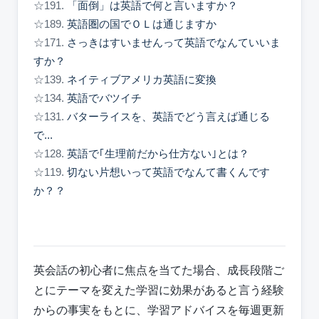
☆191.
「面倒」は英語で何と言いますか？
☆189.
英語圏の国でＯＬは通じますか
☆171.
さっきはすいませんって英語でなんていいま
すか？
☆139.
ネイティブアメリカ英語に変換
☆134.
英語でバツイチ
☆131.
バターライスを、英語でどう言えば通じる
で...
☆128.
英語で｢生理前だから仕方ない｣とは？
☆119.
切ない片想いって英語でなんて書くんです
か？？
英会話の初心者に焦点を当てた場合、成長段階ご
とにテーマを変えた学習に効果があると言う経験
からの事実をもとに、学習アドバイスを毎週更新