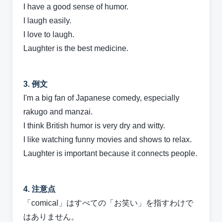
I have a good sense of humor.
I laugh easily.
I love to laugh.
Laughter is the best medicine.
3. 例文
I'm a big fan of Japanese comedy, especially
rakugo and manzai.
I think British humor is very dry and witty.
I like watching funny movies and shows to relax.
Laughter is important because it connects people.
4. 注意点
「comical」はすべての「お笑い」を指すわけで
はありません。