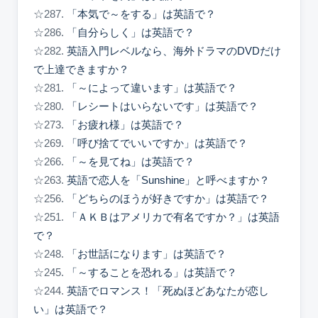
☆287.
「本気で～をする」は英語で？
☆286.
「自分らしく」は英語で？
☆282.
英語入門レベルなら、海外ドラマのDVDだけ
で上達できますか？
☆281.
「～によって違います」は英語で？
☆280.
「レシートはいらないです」は英語で？
☆273.
「お疲れ様」は英語で？
☆269.
「呼び捨てでいいですか」は英語で？
☆266.
「～を見てね」は英語で？
☆263.
英語で恋人を「Sunshine」と呼べますか？
☆256.
「どちらのほうが好きですか」は英語で？
☆251.
「ＡＫＢはアメリカで有名ですか？」は英語
で？
☆248.
「お世話になります」は英語で？
☆245.
「～することを恐れる」は英語で？
☆244.
英語でロマンス！「死ぬほどあなたが恋し
い」は英語で？