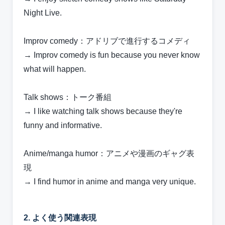
Night Live.
Improv comedy：アドリブで進行するコメディ
→ Improv comedy is fun because you never know
what will happen.
Talk shows：トーク番組
→ I like watching talk shows because they're
funny and informative.
Anime/manga humor：アニメや漫画のギャグ表
現
→ I find humor in anime and manga very unique.
2. よく使う関連表現