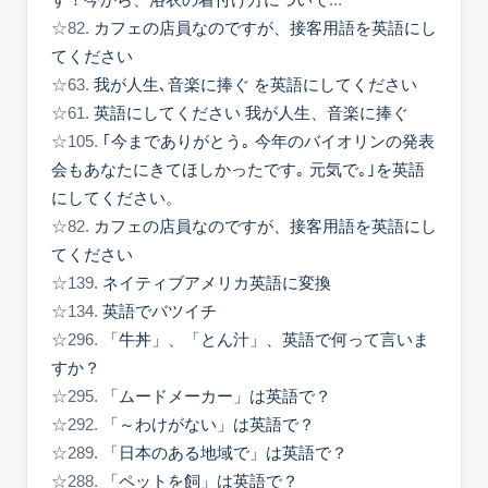
す！今から、浴衣の着付け方について
...
☆82.
カフェの店員なのですが、接客用語を英語にし
てください
☆63.
我が人生､音楽に捧ぐ を英語にしてください
☆61.
英語にしてください 我が人生、音楽に捧ぐ
☆105.
｢今までありがとう｡ 今年のバイオリンの発表
会もあなたにきてほしかったです｡ 元気で｡｣を英語
にしてください。
☆82.
カフェの店員なのですが、接客用語を英語にし
てください
☆139.
ネイティブアメリカ英語に変換
☆134.
英語でバツイチ
☆296.
「牛丼」、「とん汁」、英語で何って言いま
すか？
☆295.
「ムードメーカー」は英語で？
☆292.
「～わけがない」は英語で？
☆289.
「日本のある地域で」は英語で？
☆288.
「ペットを飼」は英語で？