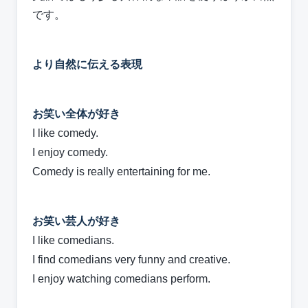
です。
より自然に伝える表現
お笑い全体が好き
I like comedy.
I enjoy comedy.
Comedy is really entertaining for me.
お笑い芸人が好き
I like comedians.
I find comedians very funny and creative.
I enjoy watching comedians perform.