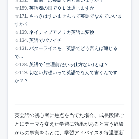
☆191.
「面倒」は英語で何と言いますか？
☆189.
英語圏の国でＯＬは通じますか
☆171.
さっきはすいませんって英語でなんていいま
すか？
☆139.
ネイティブアメリカ英語に変換
☆134.
英語でバツイチ
☆131.
バターライスを、英語でどう言えば通じる
で...
☆128.
英語で｢生理前だから仕方ない｣とは？
☆119.
切ない片想いって英語でなんて書くんです
か？？
英会話の初心者に焦点を当てた場合、成長段階ご
とにテーマを変えた学習に効果があると言う経験
からの事実をもとに、学習アドバイスを毎週更新