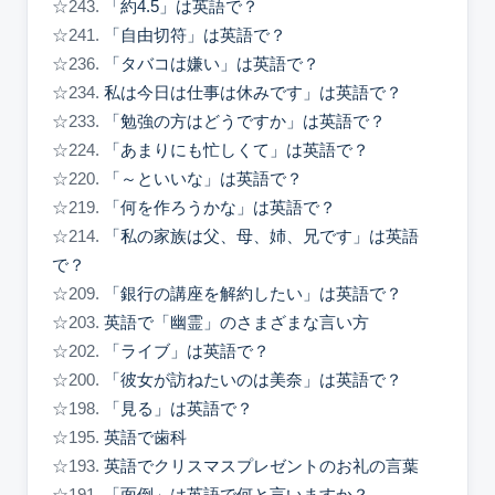
☆243.
「約4.5」は英語で？
☆241.
「自由切符」は英語で？
☆236.
「タバコは嫌い」は英語で？
☆234.
私は今日は仕事は休みです」は英語で？
☆233.
「勉強の方はどうですか」は英語で？
☆224.
「あまりにも忙しくて」は英語で？
☆220.
「～といいな」は英語で？
☆219.
「何を作ろうかな」は英語で？
☆214.
「私の家族は父、母、姉、兄です」は英語
で？
☆209.
「銀行の講座を解約したい」は英語で？
☆203.
英語で「幽霊」のさまざまな言い方
☆202.
「ライブ」は英語で？
☆200.
「彼女が訪ねたいのは美奈」は英語で？
☆198.
「見る」は英語で？
☆195.
英語で歯科
☆193.
英語でクリスマスプレゼントのお礼の言葉