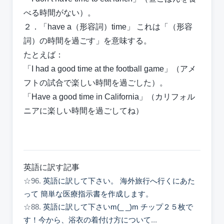
べる時間がない）。
２．「have a（形容詞）time」 これは「（形容
詞）の時間を過ごす」を意味する。
たとえば：
「I had a good time at the football game」（アメ
フトの試合で楽しい時間を過ごした）。
「Have a good time in California」（カリフォル
ニアに楽しい時間を過ごしてね）
英語に訳す記事
☆96.
英語に訳して下さい。 海外旅行へ行くにあた
って 簡単な医療指示書を作成します。
☆88.
英語に訳して下さいm(_ _)m チップ２５枚で
す！今から、浴衣の着付け方について
...