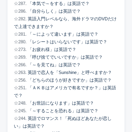
☆287.
「本気で～をする」は英語で？
☆286.
「自分らしく」は英語で？
☆282.
英語入門レベルなら、海外ドラマのDVDだけ
で上達できますか？
☆281.
「～によって違います」は英語で？
☆280.
「レシートはいらないです」は英語で？
☆273.
「お疲れ様」は英語で？
☆269.
「呼び捨てでいいですか」は英語で？
☆266.
「～を見てね」は英語で？
☆263.
英語で恋人を「Sunshine」と呼べますか？
☆256.
「どちらのほうが好きですか」は英語で？
☆251.
「ＡＫＢはアメリカで有名ですか？」は英語
で？
☆248.
「お世話になります」は英語で？
☆245.
「～することを恐れる」は英語で？
☆244.
英語でロマンス！「死ぬほどあなたが恋し
い」は英語で？